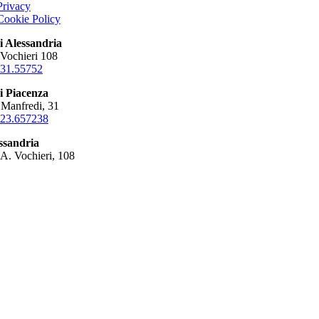
Privacy
Cookie Policy
i Alessandria
 Vochieri 108
31.55752
i Piacenza
 Manfredi, 31
523.657238
ssandria
 A. Vochieri, 108