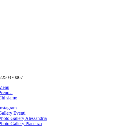
02250370067
Menu
Prenota
Chi siamo
Instagram
Gallery Eventi
Photo Gallery Alessandria
Photo Gallery Piacenza